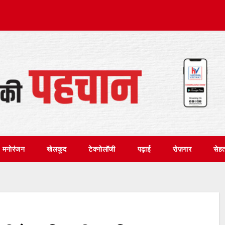
मनोरंजन
खेलकूद
टेक्नोलॉजी
पढ़ाई
रोज़गार
सेह