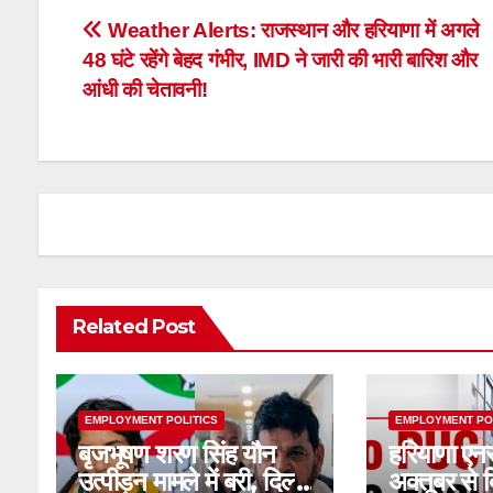
Post
Weather Alerts: राजस्थान और हरियाणा में अगले
48 घंटे रहेंगे बेहद गंभीर, IMD ने जारी की भारी बारिश और
navigation
आंधी की चेतावनी!
Related Post
EMPLOYMENT POLITICS
EMPLOYMENT PO
बृजभूषण शरण सिंह यौन
हरियाणा एनस
उत्पीड़न मामले में बरी, दिल्ली
अक्तूबर से ब