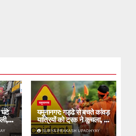
यमुनानगर
घंटे
यमुनानगर: गड्ढे से बचते कांवड़
ली,
यात्रियों को ट्रक ने कुचला, दो
की मौत
YAY
SURYA PRAKASH UPADHYAY