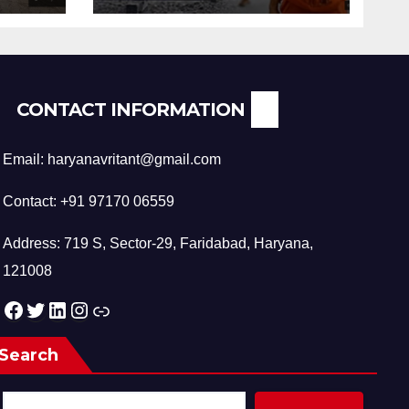
CONTACT INFORMATION
Email: haryanavritant@gmail.com
Contact: +91 97170 06559
Address: 719 S, Sector-29, Faridabad, Haryana,
121008
Facebook
Twitter
LinkedIn
Instagram
Link
Search