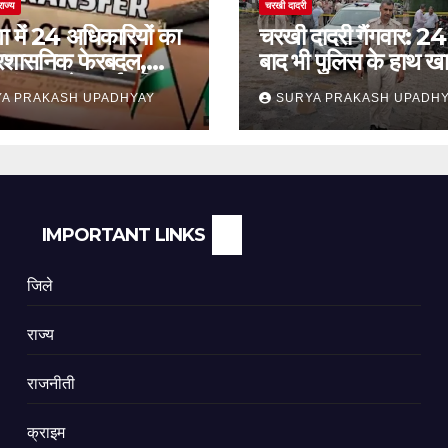
राज्य
चरखी दादरी
ा में 24 अधिकारियों का
चरखी दादरी गैंगवार: 24 
प्रशासनिक फेरबदल,
बाद भी पुलिस के हाथ खा
कांथन समेत कई वरिष्ठ
सुरक्षा व्यवस्था पर सवाल
A PRAKASH UPADHYAY
SURYA PRAKASH UPADH
ामिल
IMPORTANT LINKS
जिले
राज्य
राजनीती
क्राइम