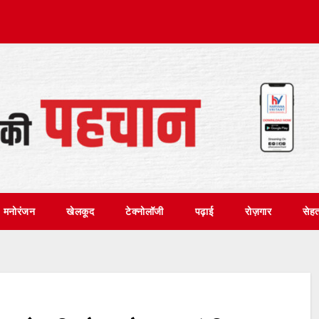
मनोरंजन
खेलकूद
टेक्नोलॉजी
पढ़ाई
रोज़गार
सेह