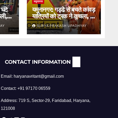
यमुनानगर
घंटे
यमुनानगर: गड्ढे से बचते कांवड़
ली,
यात्रियों को ट्रक ने कुचला, दो
की मौत
YAY
SURYA PRAKASH UPADHYAY
CONTACT INFORMATION
Email: haryanavritant@gmail.com
Contact: +91 97170 06559
Address: 719 S, Sector-29, Faridabad, Haryana,
121008