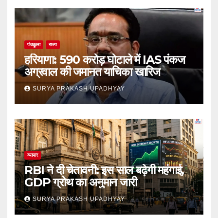
पंचकूला
राज्य
हरियाणा: 590 करोड़ घोटाले में IAS पंकज
अग्रवाल की जमानत याचिका खारिज
SURYA PRAKASH UPADHYAY
व्यापार
RBI ने दी चेतावनी: इस साल बढ़ेगी महंगाई,
GDP ग्रोथ का अनुमान जारी
SURYA PRAKASH UPADHYAY