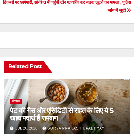
ठिकानों पर छापेमारी, सोनीपत भी पहुंची टीम
फायरिंग कर बाइक लूटने का मामला , पुलिस
navigation
जांच में जुटी
Related Post
सोनीपत
पेट की गैस और एसिडिटी से राहत के लिए ये 5
खाद्य पदार्थ हैं रामबाण
JUL 26, 2026
SURYA PRAKASH UPADHYAY