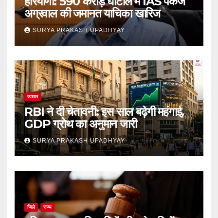
हरियाणा: 590 करोड़ घोटाले में IAS पंकज
अग्रवाल की जमानत याचिका खारिज
SURYA PRAKASH UPADHYAY
व्यापार
RBI ने दी चेतावनी: इस साल बढ़ेगी महंगाई,
GDP ग्रोथ का अनुमान जारी
SURYA PRAKASH UPADHYAY
जिले
राज्य