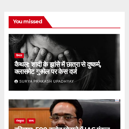
You missed
कैथल
कैथल: शादी के झांसे में छात्रा से दुष्कर्म,
क्लासमेट गुरमेल पर केस दर्ज
SURYA PRAKASH UPADHYAY
पंचकूला
राज्य