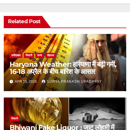
Related Post
फरीदाबाद
भिवानी
राज्य
रोहतक
Haryana Weather: हरियाणा में बढ़ी गर्मी,
16-18 अप्रैल के बीच बारिश के आसार
APR 15, 2026
SURYA PRAKASH UPADHYAY
भिवानी
Bhiwani Fake Liquor : जाटू लोहारी में