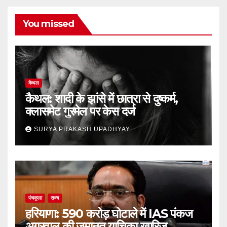
You missed
कैथल
कैथल: शादी के झांसे में छात्रा से दुष्कर्म,
क्लासमेट गुरमेल पर केस दर्ज
SURYA PRAKASH UPADHYAY
पंचकूला
राज्य
हरियाणा: 590 करोड़ घोटाले में IAS पंकज
अग्रवाल की जमानत याचिका खारिज