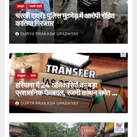
क्राइम
चरखी दादरी
चरखी दादरी: पुलिस मुठभेड़ में आरोपी रोहित
कातिया गिरफ्तार
SURYA PRAKASH UPADHYAY
पंचकूला
राज्य
हरियाणा में 24 अधिकारियों का बड़ा
प्रशासनिक फेरबदल, रजनी कांथन समेत कई
वरिष्ठ IAS शामिल
SURYA PRAKASH UPADHYAY