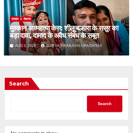
क्राइम
रोहतक
मुस्कान आत्महत्या केस: शीलू बल्हारा के ससुर का
बड़ा दावा, दामाद के अवैध संबंध के सबूत
AUG 3, 2026
SURYA PRAKASH UPADHYAY
Search
Search