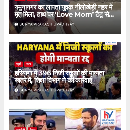
यमुनानगर का लापता युवक नीलोखेड़ी नहर में
मृत मिला, हाथ पर ‘Love Mom’ टैटू से
हुई पहचान
SURYA PRAKASH UPADHYAY
पढ़ाई
राज्य
हरियाणा में 396 निजी स्कूलों की मान्यता
खतरे में, शिक्षा विभाग ने की कार्रवाई
SURYA PRAKASH UPADHYAY
राजनीती
हिसार