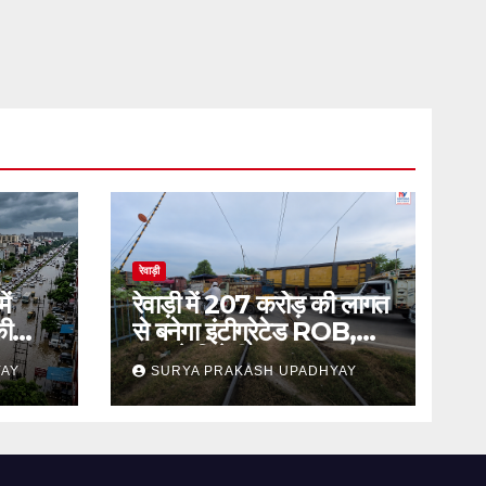
रेवाड़ी
ें
रेवाड़ी में 207 करोड़ की लागत
की
से बनेगा इंटीग्रेटेड ROB,
जाम से मिलेगी राहत
YAY
SURYA PRAKASH UPADHYAY