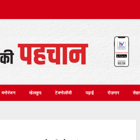
मनोरंजन
खेलकूद
टेक्नोलॉजी
पढ़ाई
रोज़गार
सेह