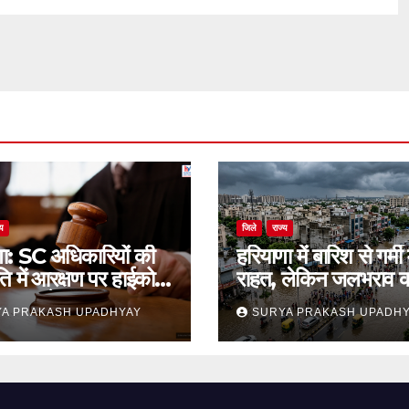
्य
जिले
राज्य
णा: SC अधिकारियों की
हरियाणा में बारिश से गर्मी म
ति में आरक्षण पर हाईकोर्ट
राहत, लेकिन जलभराव 
थगन आदेश
समस्या बरकरार
A PRAKASH UPADHYAY
SURYA PRAKASH UPADH