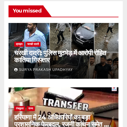
You missed
क्राइम
चरखी दादरी
चरखी दादरी: पुलिस मुठभेड़ में आरोपी रोहित
कातिया गिरफ्तार
SURYA PRAKASH UPADHYAY
पंचकूला
राज्य
हरियाणा में 24 अधिकारियों का बड़ा
प्रशासनिक फेरबदल, रजनी कांथन समेत कई