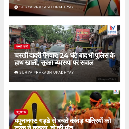
वरिष्ठ IAS शामिल
SURYA PRAKASH UPADHYAY
चरखी दादरी
चरखी दादरी गैंगवार: 24 घंटे बाद भी पुलिस के
हाथ खाली, सुरक्षा व्यवस्था पर सवाल
SURYA PRAKASH UPADHYAY
यमुनानगर
यमुनानगर: गड्ढे से बचते कांवड़ यात्रियों को
ट्रक ने कुचला, दो की मौत