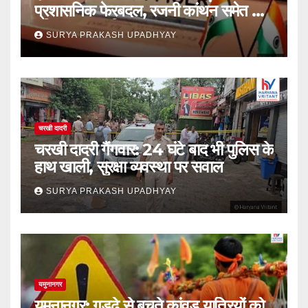
प्रशासनिक फेरबदल, रजनी कांथन समेत कई
वरिष्ठ IAS शामिल
SURYA PRAKASH UPADHYAY
चरखी दादरी
चरखी दादरी गैंगवार: 24 घंटे बाद भी पुलिस के
हाथ खाली, सुरक्षा व्यवस्था पर सवाल
SURYA PRAKASH UPADHYAY
यमुनानगर
यमुनानगर: गड्ढे से बचते कांवड़ यात्रियों को