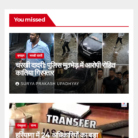
You missed
क्राइम
चरखी दादरी
चरखी दादरी: पुलिस मुठभेड़ में आरोपी रोहित
कातिया गिरफ्तार
SURYA PRAKASH UPADHYAY
पंचकूला
राज्य
हरियाणा में 24 अधिकारियों का बड़ा