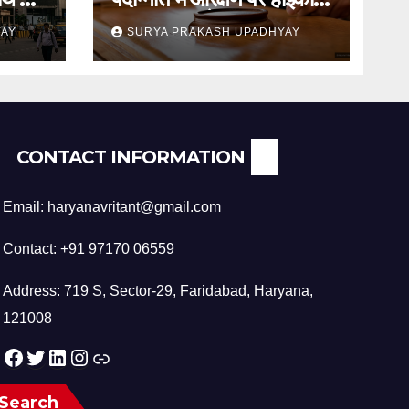
का स्थगन आदेश
YAY
SURYA PRAKASH UPADHYAY
CONTACT INFORMATION
Email: haryanavritant@gmail.com
Contact: +91 97170 06559
Address: 719 S, Sector-29, Faridabad, Haryana,
121008
Facebook
Twitter
LinkedIn
Instagram
Link
Search