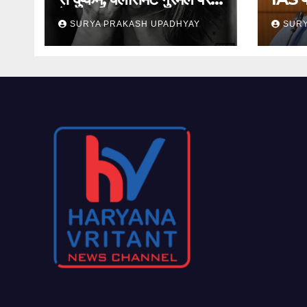
केस दर्ज
जमानत
SURYA PRAKASH UPADHYAY
SURY