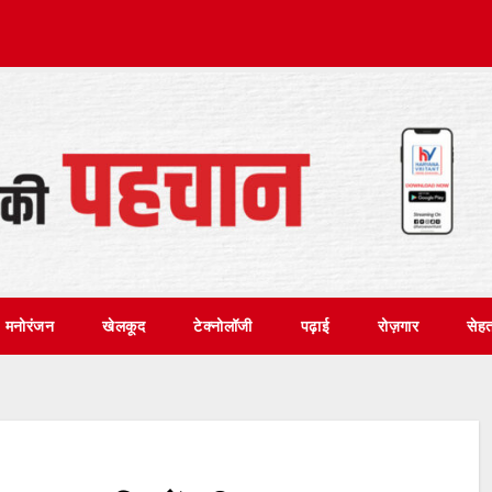
मनोरंजन
खेलकूद
टेक्नोलॉजी
पढ़ाई
रोज़गार
सेह