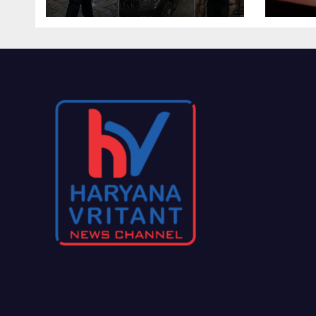
IAS श