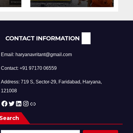
CONTACT INFORMATION
Email: haryanavritant@gmail.com
Contact: +91 97170 06559
Address: 719 S, Sector-29, Faridabad, Haryana,
121008
Facebook
Twitter
LinkedIn
Instagram
Link
Search