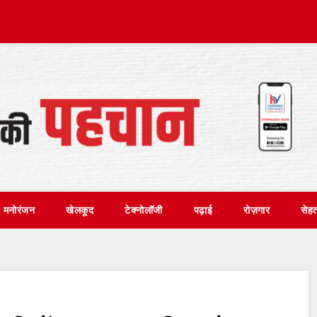
मनोरंजन
खेलकूद
टेक्नोलॉजी
पढ़ाई
रोज़गार
सेह