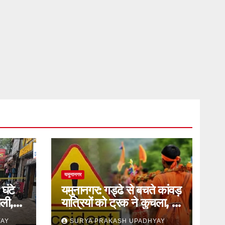
यमुनानगर
घंटे
यमुनानगर: गड्ढे से बचते कांवड़
ली,
यात्रियों को ट्रक ने कुचला, दो
की मौत
YAY
SURYA PRAKASH UPADHYAY