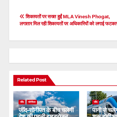
Post
शिकायतों पर सख्त हुईं MLA Vinesh Phogat,
लगातार मिल रही शिकायतों पर अधिकारियों को लगाई फटका
navigation
Related Post
जींद
सोनीपत
जींद
जींद-सोनीपत के बीच चलेगी
पानी से चलेग
देश की पहली हाइड्रोजन
शुरू होगी 