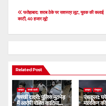
Post
फतेहाबाद: शराब ठेके पर सशस्त्र लूट, युवक की कलाई
काटी, 40 हजार लूटे
navigation
Related Post
क्राइम
चरखी दादरी
क्राइम
पंचकूला
चरखी दादरी: पुलिस मुठभेड़
पंचकूला: घर
में आरोपी रोहित कातिया
मालकिन की 