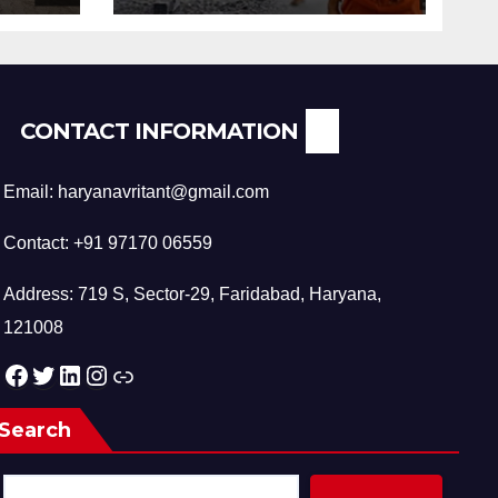
CONTACT INFORMATION
Email: haryanavritant@gmail.com
Contact: +91 97170 06559
Address: 719 S, Sector-29, Faridabad, Haryana,
121008
Facebook
Twitter
LinkedIn
Instagram
Link
Search