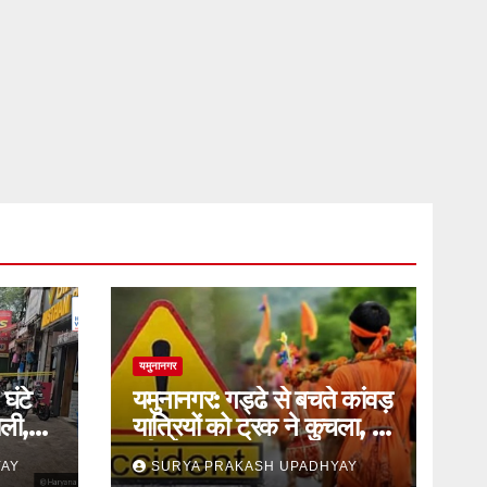
यमुनानगर
घंटे
यमुनानगर: गड्ढे से बचते कांवड़
ली,
यात्रियों को ट्रक ने कुचला, दो
की मौत
YAY
SURYA PRAKASH UPADHYAY