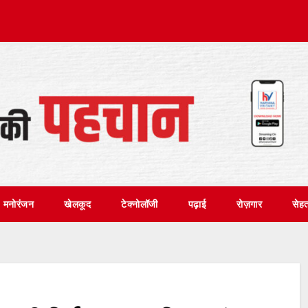
मनोरंजन
खेलकूद
टेक्नोलॉजी
पढ़ाई
रोज़गार
सेह