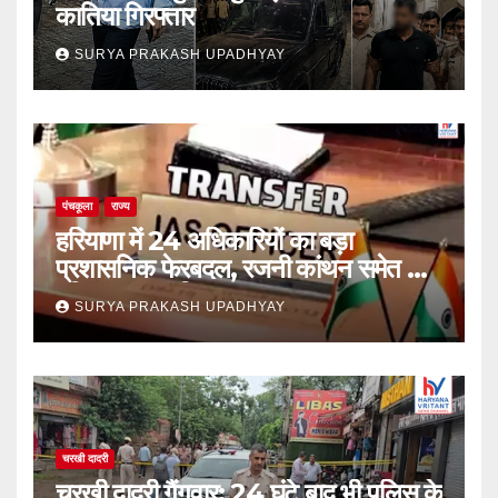
कातिया गिरफ्तार
SURYA PRAKASH UPADHYAY
पंचकूला
राज्य
हरियाणा में 24 अधिकारियों का बड़ा
प्रशासनिक फेरबदल, रजनी कांथन समेत कई
वरिष्ठ IAS शामिल
SURYA PRAKASH UPADHYAY
चरखी दादरी
चरखी दादरी गैंगवार: 24 घंटे बाद भी पुलिस के