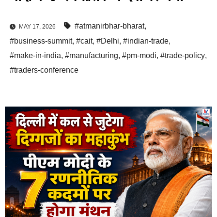
#atmanirbhar-bharat
,
MAY 17, 2026
#business-summit
,
#cait
,
#Delhi
,
#indian-trade
,
#make-in-india
,
#manufacturing
,
#pm-modi
,
#trade-policy
,
#traders-conference