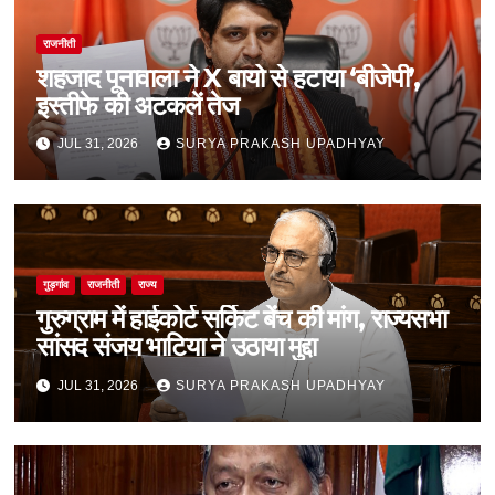
राजनीती
शहजाद पूनावाला ने X बायो से हटाया ‘बीजेपी’,
इस्तीफे की अटकलें तेज
JUL 31, 2026
SURYA PRAKASH UPADHYAY
गुड़गांव
राजनीती
राज्य
गुरुग्राम में हाईकोर्ट सर्किट बेंच की मांग, राज्यसभा
सांसद संजय भाटिया ने उठाया मुद्दा
JUL 31, 2026
SURYA PRAKASH UPADHYAY