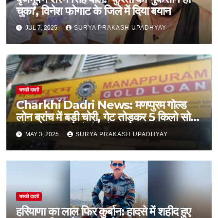
चुका’, विनेश फोगाट के जिले में दिया बयान
JUL 7, 2025
SURYA PRAKASH UPADHYAY
चरखी दादरी
Charkhi Dadri News: मणप्पुरम गोल्ड
लोन ब्रांच में बड़ी चोरी, गेट तोड़कर 5 किलो सोना
और 14 लाख रुपये ले उड़े बदमाश
MAY 3, 2025
SURYA PRAKASH UPADHYAY
चरखी दादरी
हरियाणा का लाल फिर कुर्बान: हादसे में शहीद हुए