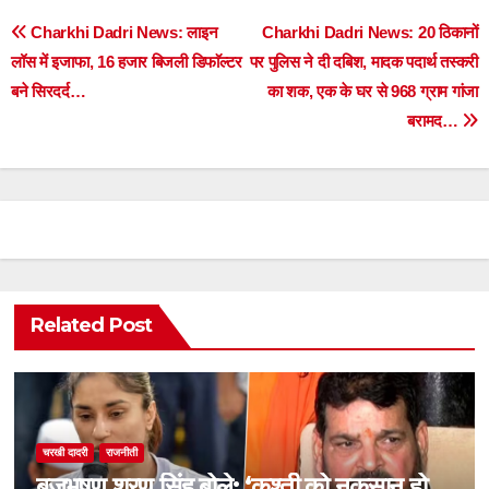
Post
Charkhi Dadri News: लाइन
Charkhi Dadri News: 20 ठिकानों
लॉस में इजाफा, 16 हजार बिजली डिफाॅल्टर
पर पुलिस ने दी दबिश, मादक पदार्थ तस्करी
navigation
बने सिरदर्द…
का शक, एक के घर से 968 ग्राम गांजा
बरामद…
Related Post
चरखी दादरी
राजनीती
बृजभूषण शरण सिंह बोले: ‘कुश्ती को नुकसान हो