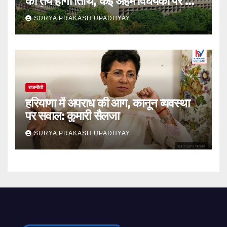
को तय होगी तिथि, कई अहम विधेयकों पर होगी
चर्चा
SURYA PRAKASH UPADHYAY
राजनीती
हरियाणा में अपराध की आग, कानून व्यवस्था
पर सवाल: कुमारी सैलजा
SURYA PRAKASH UPADHYAY