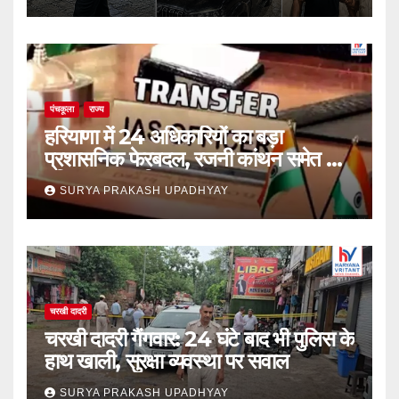
पंचकूला
राज्य
हरियाणा में 24 अधिकारियों का बड़ा
प्रशासनिक फेरबदल, रजनी कांथन समेत कई
वरिष्ठ IAS शामिल
SURYA PRAKASH UPADHYAY
चरखी दादरी
चरखी दादरी गैंगवार: 24 घंटे बाद भी पुलिस के
हाथ खाली, सुरक्षा व्यवस्था पर सवाल
SURYA PRAKASH UPADHYAY