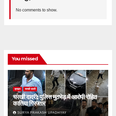
No comments to show.
You missed
क्राइम
चरखी दादरी
चरखी दादरी: पुलिस मुठभेड़ में आरोपी रोहित
कातिया गिरफ्तार
SURYA PRAKASH UPADHYAY