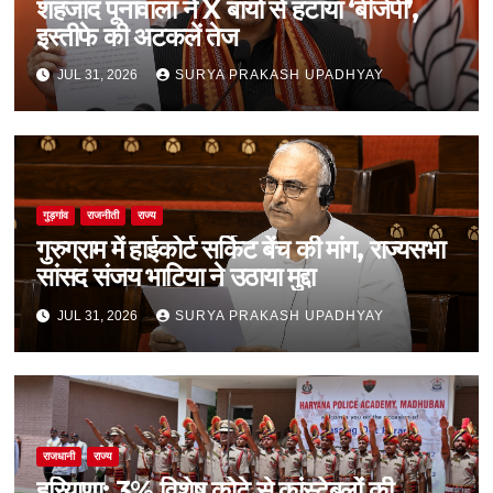
शहजाद पूनावाला ने X बायो से हटाया ‘बीजेपी’,
इस्तीफे की अटकलें तेज
JUL 31, 2026
SURYA PRAKASH UPADHYAY
गुड़गांव
राजनीती
राज्य
गुरुग्राम में हाईकोर्ट सर्किट बेंच की मांग, राज्यसभा
सांसद संजय भाटिया ने उठाया मुद्दा
JUL 31, 2026
SURYA PRAKASH UPADHYAY
राजधानी
राज्य
हरियाणा: 3% विशेष कोटे से कांस्टेबलों की