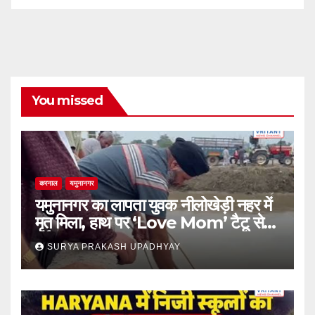
You missed
करनाल
यमुनानगर
यमुनानगर का लापता युवक नीलोखेड़ी नहर में
मृत मिला, हाथ पर ‘Love Mom’ टैटू से
हुई पहचान
SURYA PRAKASH UPADHYAY