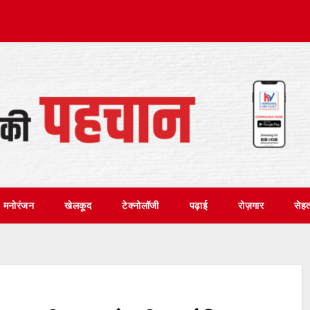
मनोरंजन
खेलकूद
टेक्नोलॉजी
पढ़ाई
रोज़गार
सेह