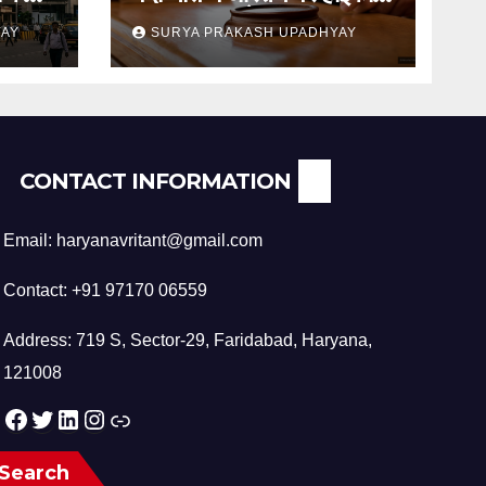
का स्थगन आदेश
YAY
SURYA PRAKASH UPADHYAY
CONTACT INFORMATION
Email: haryanavritant@gmail.com
Contact: +91 97170 06559
Address: 719 S, Sector-29, Faridabad, Haryana,
121008
Facebook
Twitter
LinkedIn
Instagram
Link
Search