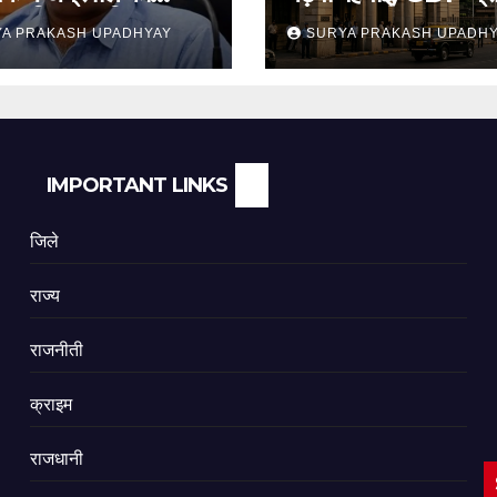
 याचिका खारिज
अनुमान जारी
A PRAKASH UPADHYAY
SURYA PRAKASH UPADH
IMPORTANT LINKS
जिले
राज्य
राजनीती
क्राइम
राजधानी