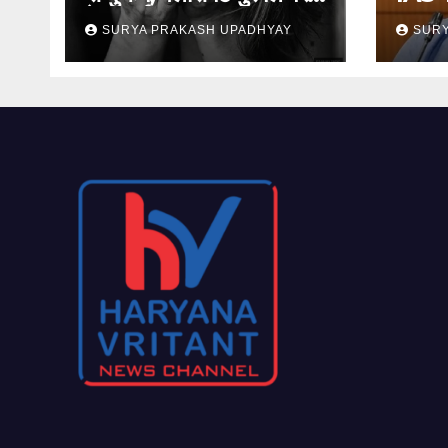
केस दर्ज
जमानत
SURYA PRAKASH UPADHYAY
SURY