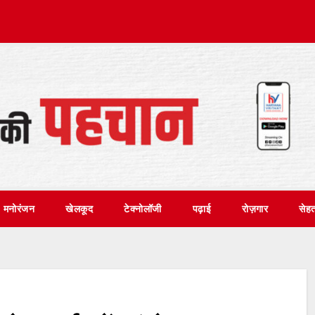
मनोरंजन
खेलकूद
टेक्नोलॉजी
पढ़ाई
रोज़गार
सेह