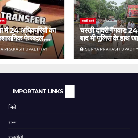
राज्य
चरखी दादरी
ा में 24 अधिकारियों का
चरखी दादरी गैंगवार: 24 
प्रशासनिक फेरबदल,
बाद भी पुलिस के हाथ खा
कांथन समेत कई वरिष्ठ
सुरक्षा व्यवस्था पर सवाल
A PRAKASH UPADHYAY
SURYA PRAKASH UPADH
ामिल
IMPORTANT LINKS
जिले
राज्य
राजनीती