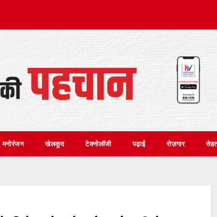
मनोरंजन
खेलकूद
टेक्नोलॉजी
पढ़ाई
रोज़गार
सेह