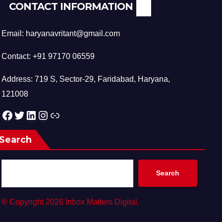
CONTACT INFORMATION
Email: haryanavritant@gmail.com
Contact: +91 97170 06559
Address: 719 S, Sector-29, Faridabad, Haryana,
121008
Facebook
Twitter
LinkedIn
Instagram
Link
Search
Search
©
Copyright 2026 Inbox Matters Digital.