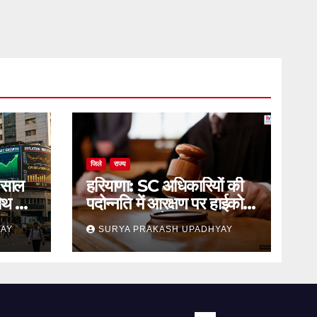
जिले
राज्य
 साल
हरियाणा: SC अधिकारियों की
रोथ का
पदोन्नति में आरक्षण पर हाईकोर्ट
का स्थगन आदेश
YAY
SURYA PRAKASH UPADHYAY