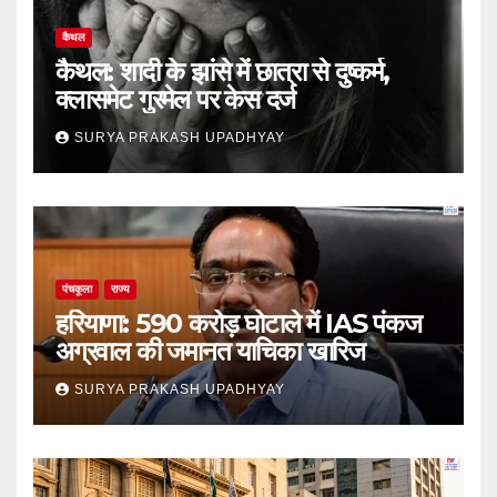
कैथल
कैथल: शादी के झांसे में छात्रा से दुष्कर्म,
क्लासमेट गुरमेल पर केस दर्ज
SURYA PRAKASH UPADHYAY
पंचकूला
राज्य
हरियाणा: 590 करोड़ घोटाले में IAS पंकज
अग्रवाल की जमानत याचिका खारिज
SURYA PRAKASH UPADHYAY