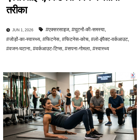
तरीका
#एक्सरसाइज
,
#घुटनों-की-समस्या
,
JUN 1, 2026
#जोड़ों-का-स्वास्थ्य
,
#फिटनेस
,
#फिटनेस-कोच
,
#लो-इंपैक्ट-वर्कआउट
,
#वजन-घटाना
,
#वर्कआउट-टिप्स
,
#सपना-गोमला
,
#स्वास्थ्य