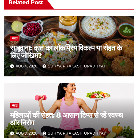
Related Post
सेहत
साबूदाना: व्रत का लोकप्रिय विकल्प या सेहत के
लिए जोखिम?
AUG 4, 2026
SURYA PRAKASH UPADHYAY
सेहत
महिलाओं की सेहत: 8 आसान टिप्स से रहें स्वस्थ
और निरोग
AUG 3, 2026
SURYA PRAKASH UPADHYAY