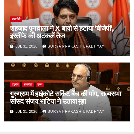
राजनीती
शहजाद पूनावाला ने X बायो से हटाया ‘बीजेपी’,
इस्तीफे की अटकलें तेज
JUL 31, 2026
SURYA PRAKASH UPADHYAY
गुड़गांव
राजनीती
राज्य
गुरुग्राम में हाईकोर्ट सर्किट बेंच की मांग, राज्यसभा
सांसद संजय भाटिया ने उठाया मुद्दा
JUL 31, 2026
SURYA PRAKASH UPADHYAY