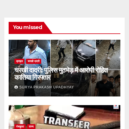
You missed
क्राइम
चरखी दादरी
चरखी दादरी: पुलिस मुठभेड़ में आरोपी रोहित
कातिया गिरफ्तार
SURYA PRAKASH UPADHYAY
पंचकूला
राज्य