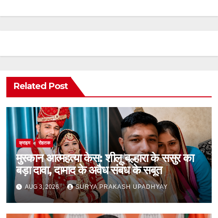
Related Post
क्राइम
रोहतक
मुस्कान आत्महत्या केस: शीलू बल्हारा के ससुर का
बड़ा दावा, दामाद के अवैध संबंध के सबूत
AUG 3, 2026
SURYA PRAKASH UPADHYAY