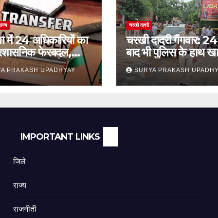
राज्य
चरखी दादरी
ा में 24 अधिकारियों का
चरखी दादरी गैंगवार: 24 
प्रशासनिक फेरबदल,
बाद भी पुलिस के हाथ खा
कांथन समेत कई वरिष्ठ
सुरक्षा व्यवस्था पर सवाल
A PRAKASH UPADHYAY
SURYA PRAKASH UPADH
ामिल
IMPORTANT LINKS
जिले
राज्य
राजनीती