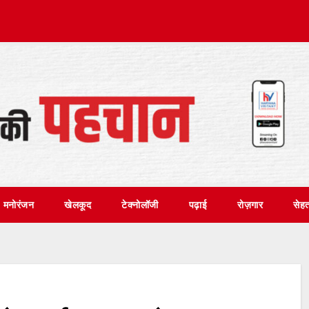
मनोरंजन
खेलकूद
टेक्नोलॉजी
पढ़ाई
रोज़गार
सेह