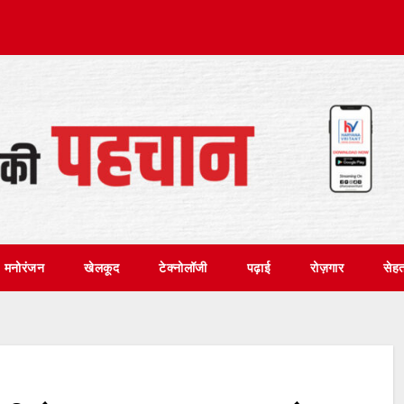
मनोरंजन
खेलकूद
टेक्नोलॉजी
पढ़ाई
रोज़गार
सेह