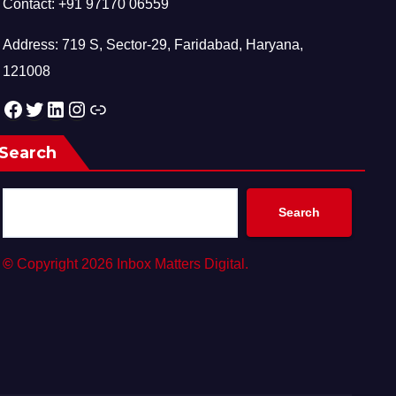
Contact: +91 97170 06559
Address: 719 S, Sector-29, Faridabad, Haryana,
121008
Facebook
Twitter
LinkedIn
Instagram
Link
Search
Search
©
Copyright 2026 Inbox Matters Digital.