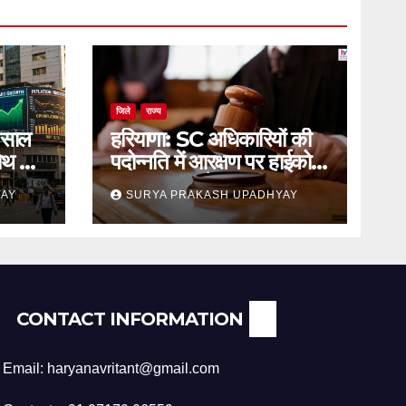
जिले
राज्य
 साल
हरियाणा: SC अधिकारियों की
रोथ का
पदोन्नति में आरक्षण पर हाईकोर्ट
का स्थगन आदेश
YAY
SURYA PRAKASH UPADHYAY
CONTACT INFORMATION
Email: haryanavritant@gmail.com