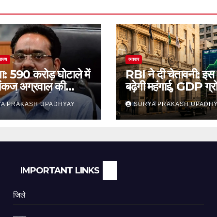
राज्य
व्यापार
ा: 590 करोड़ घोटाले में
RBI ने दी चेतावनी: इस
ंकज अग्रवाल की
बढ़ेगी महंगाई, GDP ग्
 याचिका खारिज
अनुमान जारी
A PRAKASH UPADHYAY
SURYA PRAKASH UPADH
IMPORTANT LINKS
जिले