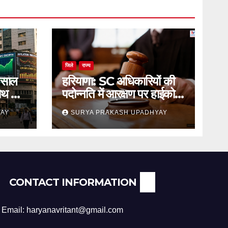
जिले
राज्य
 साल
हरियाणा: SC अधिकारियों की
रोथ का
पदोन्नति में आरक्षण पर हाईकोर्ट
का स्थगन आदेश
YAY
SURYA PRAKASH UPADHYAY
CONTACT INFORMATION
Email: haryanavritant@gmail.com