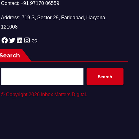
Contact: +91 97170 06559
Address: 719 S, Sector-29, Faridabad, Haryana,
121008
Facebook
Twitter
LinkedIn
Instagram
Link
Search
Search
©
Copyright 2026 Inbox Matters Digital.