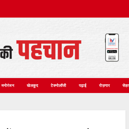
मनोरंजन
खेलकूद
टेक्नोलॉजी
पढ़ाई
रोज़गार
सेह