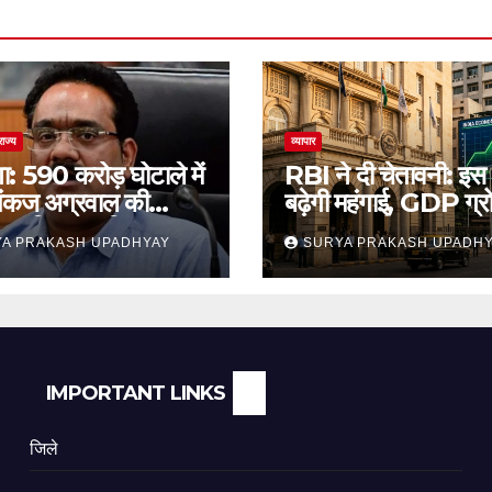
राज्य
व्यापार
ा: 590 करोड़ घोटाले में
RBI ने दी चेतावनी: इस
ंकज अग्रवाल की
बढ़ेगी महंगाई, GDP ग्
 याचिका खारिज
अनुमान जारी
A PRAKASH UPADHYAY
SURYA PRAKASH UPADH
IMPORTANT LINKS
जिले