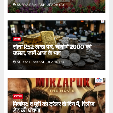
SURYA PRAKASH UPADHYAY
व्यापार
सोना ₹1.52 लाख पार, चांदी में ₹2000 की
उछाल, जानें आज के भाव
SURYA PRAKASH UPADHYAY
मनोरंजन
मिर्जापुर: द मूवी का ट्रेलर दो दिन में, रिलीज
डेट की घोषणा