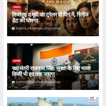
मनोरंजन
मिर्जापुर: द मूवी का ट्रेलर दो दिन में, रिलीज
डेट की घोषणा
SURYA PRAKASH UPADHYAY
राजनीती
रक्षा मंत्री राजनाथ सिंह: सुरक्षा के लिए भारत
किसी भी हद तक जाएगा
SURYA PRAKASH UPADHYAY