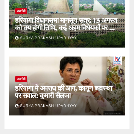
राजनीती
हरियाणा विधानसभा मानसून सत्र: 13 अगस्त
को तय होगी तिथि, कई अहम विधेयकों पर होगी
चर्चा
SURYA PRAKASH UPADHYAY
राजनीती
हरियाणा में अपराध की आग, कानून व्यवस्था
पर सवाल: कुमारी सैलजा
SURYA PRAKASH UPADHYAY