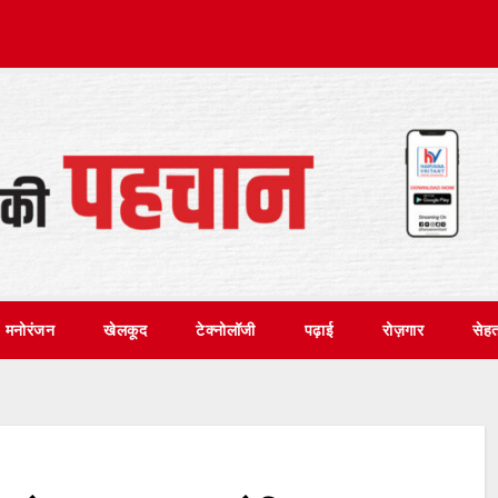
मनोरंजन
खेलकूद
टेक्नोलॉजी
पढ़ाई
रोज़गार
सेह