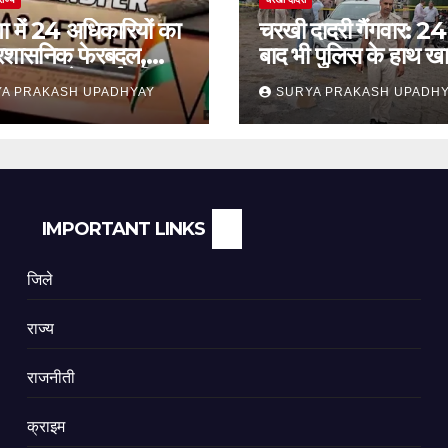
ा में 24 अधिकारियों का
चरखी दादरी गैंगवार: 24 
प्रशासनिक फेरबदल,
बाद भी पुलिस के हाथ खा
कांथन समेत कई वरिष्ठ
सुरक्षा व्यवस्था पर सवाल
A PRAKASH UPADHYAY
SURYA PRAKASH UPADH
ामिल
IMPORTANT LINKS
जिले
राज्य
राजनीती
क्राइम