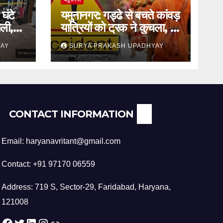
घंटे
यमुनानगर: गड्ढे से बचते कांवड़
ली,
यात्रियों को ट्रक ने कुचला, दो
की मौत
YAY
SURYA PRAKASH UPADHYAY
CONTACT INFORMATION
Email: haryanavritant@gmail.com
Contact: +91 97170 06559
Address: 719 S, Sector-29, Faridabad, Haryana,
121008
Facebook
Twitter
LinkedIn
Instagram
Link