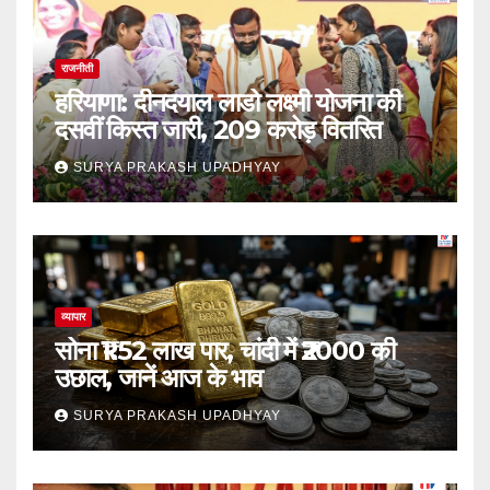
राजनीती
हरियाणा: दीनदयाल लाडो लक्ष्मी योजना की
दसवीं किस्त जारी, 209 करोड़ वितरित
SURYA PRAKASH UPADHYAY
व्यापार
सोना ₹1.52 लाख पार, चांदी में ₹2000 की
उछाल, जानें आज के भाव
SURYA PRAKASH UPADHYAY