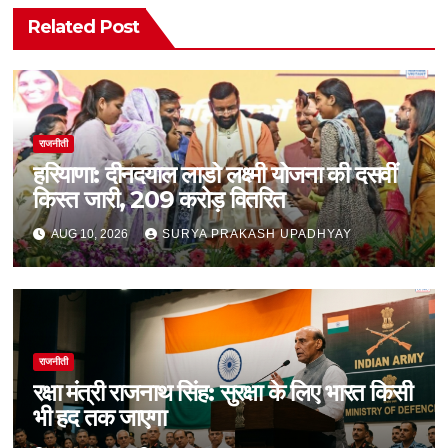
Related Post
राजनीती
हरियाणा: दीनदयाल लाडो लक्ष्मी योजना की दसवीं
किस्त जारी, 209 करोड़ वितरित
AUG 10, 2026
SURYA PRAKASH UPADHYAY
राजनीती
रक्षा मंत्री राजनाथ सिंह: सुरक्षा के लिए भारत किसी
भी हद तक जाएगा