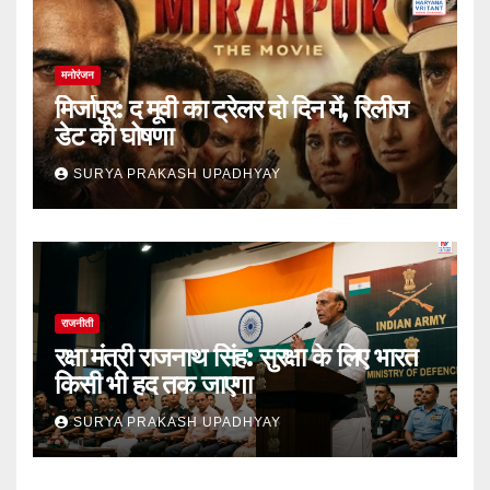
मनोरंजन
मिर्जापुर: द मूवी का ट्रेलर दो दिन में, रिलीज
डेट की घोषणा
SURYA PRAKASH UPADHYAY
राजनीती
रक्षा मंत्री राजनाथ सिंह: सुरक्षा के लिए भारत
किसी भी हद तक जाएगा
SURYA PRAKASH UPADHYAY