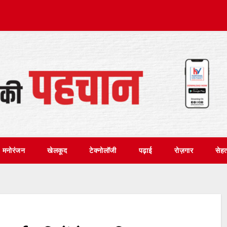
मनोरंजन
खेलकूद
टेक्नोलॉजी
पढ़ाई
रोज़गार
सेह