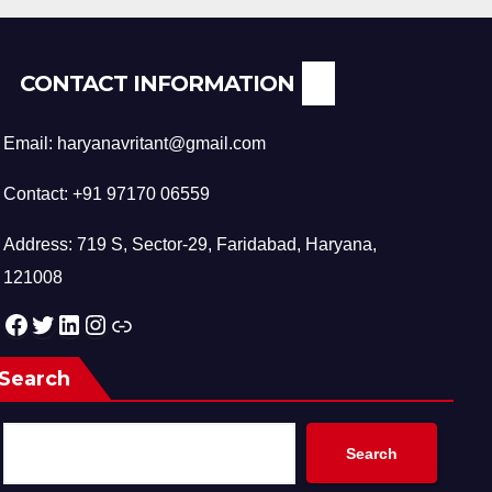
CONTACT INFORMATION
Email: haryanavritant@gmail.com
Contact: +91 97170 06559
Address: 719 S, Sector-29, Faridabad, Haryana,
121008
Facebook
Twitter
LinkedIn
Instagram
Link
Search
Search