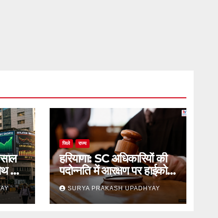
जिले
राज्य
 साल
हरियाणा: SC अधिकारियों की
रोथ का
पदोन्नति में आरक्षण पर हाईकोर्ट
का स्थगन आदेश
YAY
SURYA PRAKASH UPADHYAY