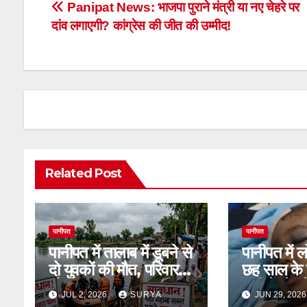
Post
Panipat News: भाजपा पुराने मंत्री या नए चेहरे पर
दांव लगाएगी? कांग्रेस की जीत की उम्मीद!
navigation
Related Post
पानीपत
पानीपत
पानीपत में तालाब में डूबने से
पानीपत में ल
दो युवकों की मौत, परिवार
छह साल के ब
शोकाकुल
गली में खेल
JUL 2, 2026
SURYA
JUN 29, 202
हादसा