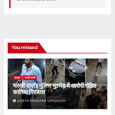
You missed
क्राइम
चरखी दादरी
चरखी दादरी: पुलिस मुठभेड़ में आरोपी रोहित
कातिया गिरफ्तार
SURYA PRAKASH UPADHYAY