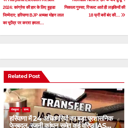
Post
2024: कांग्रेस की हार के लिए हुड्डा
निकाला गुस्सा; रिजल्ट आते ही लड़कियों की
navigation
जिम्मेदार; हरियाणा BJP अध्यक्ष मोहन लाल
18 फ्री बसें बंद की…
का भूपेंद्र पर करारा हमला…
Related Post
पंचकूला
राज्य
हरियाणा में 24 अधिकारियों का बड़ा प्रशासनिक
फेरबदल, रजनी कांथन समेत कई वरिष्ठ IAS