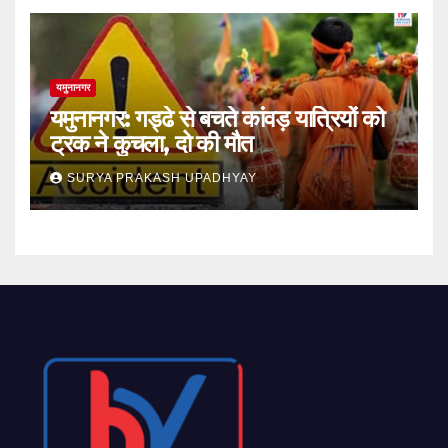
यमुनानगर
यमुनानगर: गड्ढे से बचते कांवड़ यात्रियों को
ट्रक ने कुचला, दो की मौत
SURYA PRAKASH UPADHYAY