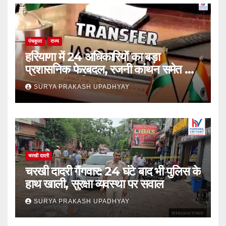
पंचकूला
राज्य
हरियाणा में 24 अधिकारियों का बड़ा
प्रशासनिक फेरबदल, रजनी कांथन समेत कई
वरिष्ठ IAS शामिल
SURYA PRAKASH UPADHYAY
चरखी दादरी
चरखी दादरी गैंगवार: 24 घंटे बाद भी पुलिस के
हाथ खाली, सुरक्षा व्यवस्था पर सवाल
SURYA PRAKASH UPADHYAY