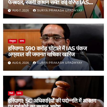
फेरबदल, रजनी कांथन समेत कई वरिष्ठ IAS
शामिल
AUG 7, 2026
SURYA PRAKASH UPADHYAY
पंचकूला
राज्य
हरियाणा: 590 करोड़ घोटाले में IAS पंकज
अग्रवाल की जमानत याचिका खारिज
AUG 6, 2026
SURYA PRAKASH UPADHYAY
जिले
राज्य
हरियाणा: SC अधिकारियों की पदोन्नति में आरक्षण
पर हाईकोर्ट का स्थगन आदेश