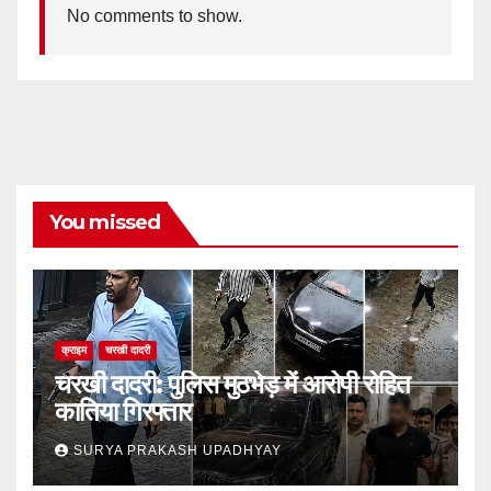
No comments to show.
You missed
क्राइम
चरखी दादरी
चरखी दादरी: पुलिस मुठभेड़ में आरोपी रोहित
कातिया गिरफ्तार
SURYA PRAKASH UPADHYAY