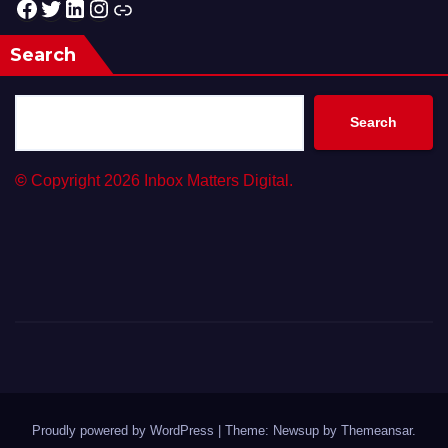
Facebook
Twitter
LinkedIn
Instagram
Link
Search
Search
©
Copyright 2026 Inbox Matters Digital.
Proudly powered by WordPress
|
Theme: Newsup by
Themeansar
.