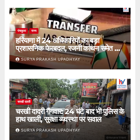
पंचकूला
राज्य
हरियाणा में 24 अधिकारियों का बड़ा
प्रशासनिक फेरबदल, रजनी कांथन समेत कई
वरिष्ठ IAS शामिल
SURYA PRAKASH UPADHYAY
चरखी दादरी
चरखी दादरी गैंगवार: 24 घंटे बाद भी पुलिस के
हाथ खाली, सुरक्षा व्यवस्था पर सवाल
SURYA PRAKASH UPADHYAY