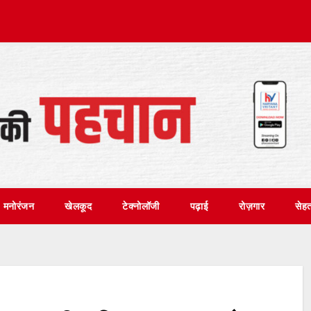
मनोरंजन
खेलकूद
टेक्नोलॉजी
पढ़ाई
रोज़गार
सेह