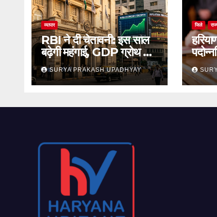
व्यापार
जिले
राज
RBI ने दी चेतावनी: इस साल
हरिया
बढ़ेगी महंगाई, GDP ग्रोथ का
पदोन्न
अनुमान जारी
का स्
SURYA PRAKASH UPADHYAY
SURY