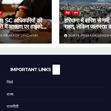
्य
जिले
राज्य
णा: SC अधिकारियों की
हरियाणा में बारिश से गर्मी म
ति में आरक्षण पर हाईकोर्ट
राहत, लेकिन जलभराव 
थगन आदेश
समस्या बरकरार
A PRAKASH UPADHYAY
SURYA PRAKASH UPADH
IMPORTANT LINKS
जिले
राज्य
राजनीती