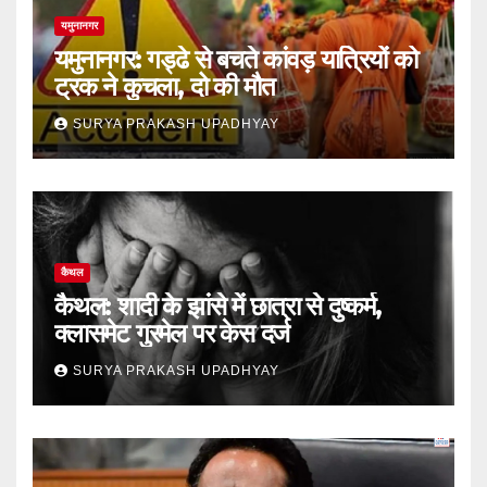
यमुनानगर
यमुनानगर: गड्ढे से बचते कांवड़ यात्रियों को
ट्रक ने कुचला, दो की मौत
SURYA PRAKASH UPADHYAY
कैथल
कैथल: शादी के झांसे में छात्रा से दुष्कर्म,
क्लासमेट गुरमेल पर केस दर्ज
SURYA PRAKASH UPADHYAY