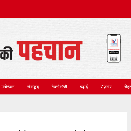
मनोरंजन
खेलकूद
टेक्नोलॉजी
पढ़ाई
रोज़गार
सेह