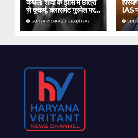
कैथल: शादी के झांसे में छात्रा
हरियाण
से दुष्कर्म, क्लासमेट गुरमेल पर
IAS प
केस दर्ज
जमानत
SURYA PRAKASH UPADHYAY
SURY