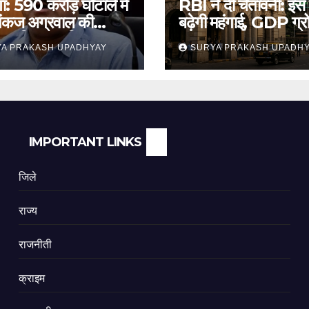
ा: 590 करोड़ घोटाले में
RBI ने दी चेतावनी: इस
ंकज अग्रवाल की
बढ़ेगी महंगाई, GDP ग्
 याचिका खारिज
अनुमान जारी
A PRAKASH UPADHYAY
SURYA PRAKASH UPADH
IMPORTANT LINKS
जिले
राज्य
राजनीती
क्राइम