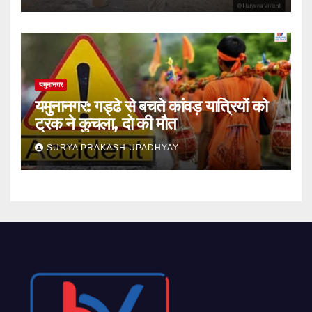
यमुनानगर
यमुनानगर: गड्ढे से बचते कांवड़ यात्रियों को
ट्रक ने कुचला, दो की मौत
SURYA PRAKASH UPADHYAY