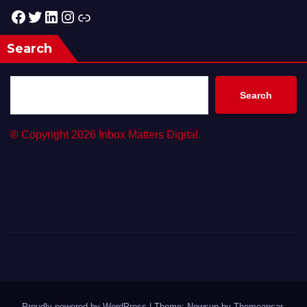
Facebook
Twitter
LinkedIn
Instagram
Link
Search
Search
©
Copyright 2026 Inbox Matters Digital.
Proudly powered by WordPress
|
Theme: Newsup by
Themeansar
.