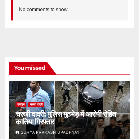
No comments to show.
You missed
क्राइम
चरखी दादरी
चरखी दादरी: पुलिस मुठभेड़ में आरोपी रोहित
कातिया गिरफ्तार
SURYA PRAKASH UPADHYAY