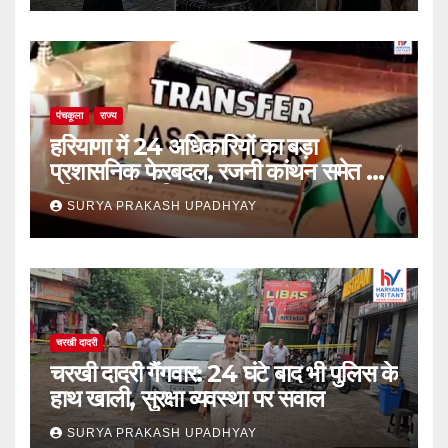
पंचकूला
राज्य
हरियाणा में 24 अधिकारियों का बड़ा
प्रशासनिक फेरबदल, रजनी कांथन समेत कई
वरिष्ठ IAS शामिल
SURYA PRAKASH UPADHYAY
चरखी दादरी
चरखी दादरी गैंगवार: 24 घंटे बाद भी पुलिस के
हाथ खाली, सुरक्षा व्यवस्था पर सवाल
SURYA PRAKASH UPADHYAY