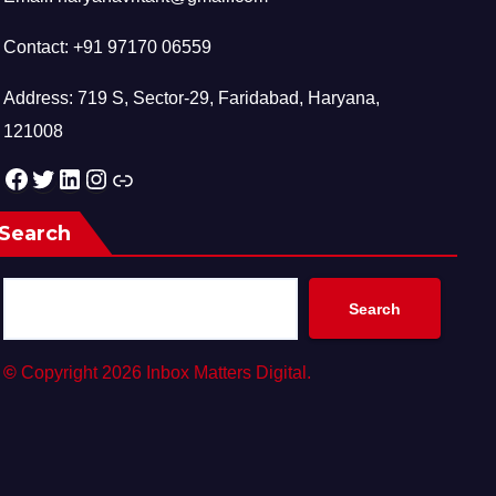
Contact: +91 97170 06559
Address: 719 S, Sector-29, Faridabad, Haryana,
121008
Facebook
Twitter
LinkedIn
Instagram
Link
Search
Search
©
Copyright 2026 Inbox Matters Digital.