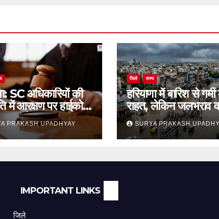
्य
जिले
राज्य
णा: SC अधिकारियों की
हरियाणा में बारिश से गर्मी म
ति में आरक्षण पर हाईकोर्ट
राहत, लेकिन जलभराव 
थगन आदेश
समस्या बरकरार
A PRAKASH UPADHYAY
SURYA PRAKASH UPADH
IMPORTANT LINKS
जिले