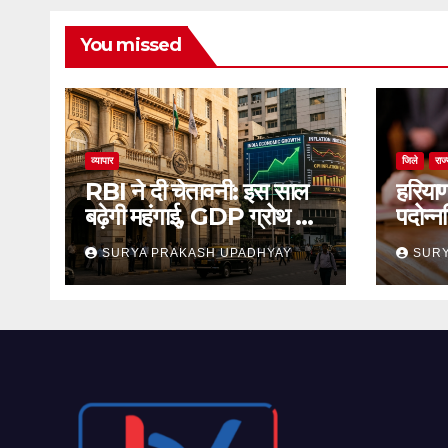
You missed
व्यापार
जिले
राज
RBI ने दी चेतावनी: इस साल
हरिया
बढ़ेगी महंगाई, GDP ग्रोथ का
पदोन्न
अनुमान जारी
का स्
SURYA PRAKASH UPADHYAY
SURY