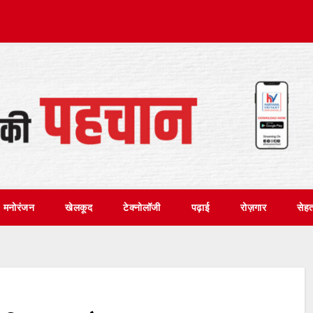
मनोरंजन
खेलकूद
टेक्नोलॉजी
पढ़ाई
रोज़गार
सेह