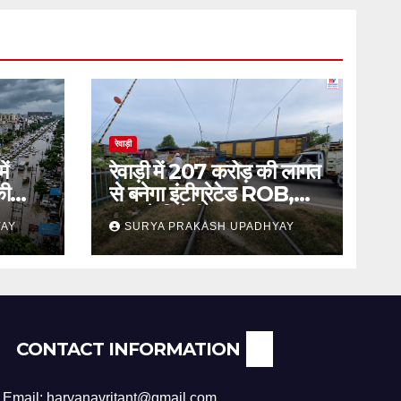
रेवाड़ी
ें
रेवाड़ी में 207 करोड़ की लागत
की
से बनेगा इंटीग्रेटेड ROB,
जाम से मिलेगी राहत
YAY
SURYA PRAKASH UPADHYAY
CONTACT INFORMATION
Email: haryanavritant@gmail.com