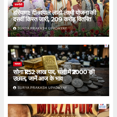
राजनीती
हरियाणा: दीनदयाल लाडो लक्ष्मी योजना की
दसवीं किस्त जारी, 209 करोड़ वितरित
SURYA PRAKASH UPADHYAY
व्यापार
सोना ₹1.52 लाख पार, चांदी में ₹2000 की
उछाल, जानें आज के भाव
SURYA PRAKASH UPADHYAY