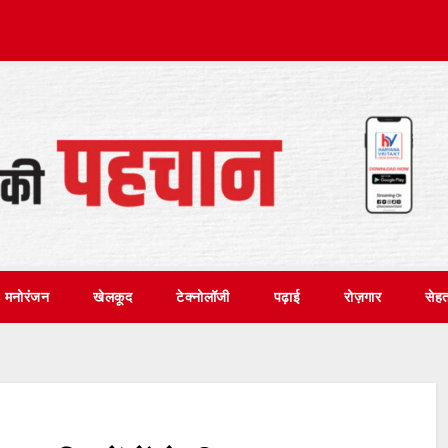
मनोरंजन
खेलकूद
टेक्नोलॉजी
पढ़ाई
रोज़गार
सेह