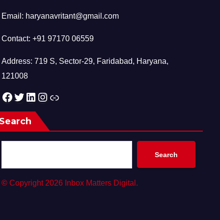
Email: haryanavritant@gmail.com
Contact: +91 97170 06559
Address: 719 S, Sector-29, Faridabad, Haryana,
121008
Facebook
Twitter
LinkedIn
Instagram
Link
Search
Search
©
Copyright 2026 Inbox Matters Digital.