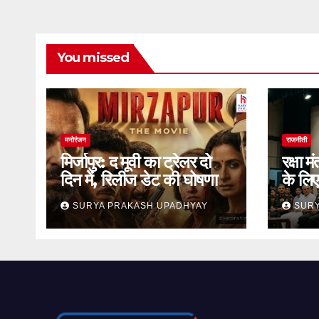
You missed
मनोरंजन
राजनीती
मिर्जापुर: द मूवी का ट्रेलर दो
रक्षा म
दिन में, रिलीज डेट की घोषणा
के लि
जाएगा
SURYA PRAKASH UPADHYAY
SURY