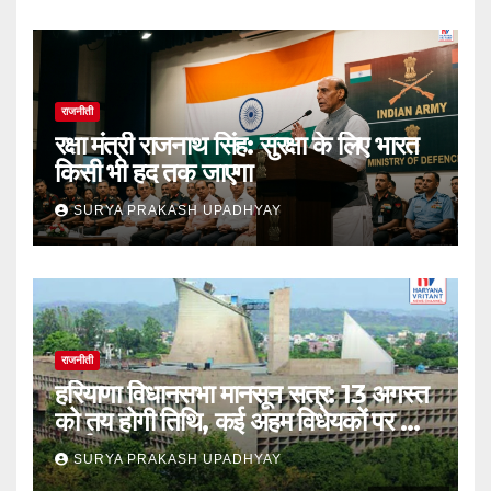
राजनीती
रक्षा मंत्री राजनाथ सिंह: सुरक्षा के लिए भारत
किसी भी हद तक जाएगा
SURYA PRAKASH UPADHYAY
राजनीती
हरियाणा विधानसभा मानसून सत्र: 13 अगस्त
को तय होगी तिथि, कई अहम विधेयकों पर होगी
चर्चा
SURYA PRAKASH UPADHYAY