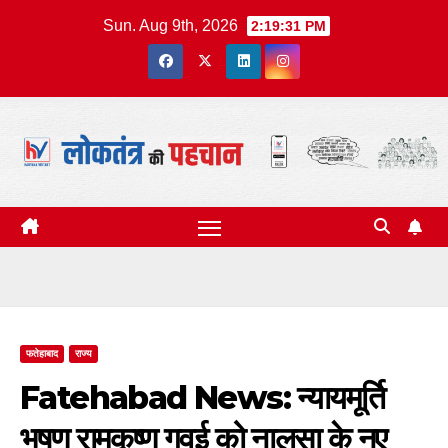
Skip
Sun. Aug 9th, 2026
2:19:32 PM
to
content
फतेहाबाद
राज्य
Fatehabad News: न्यायमूर्ति
भूषण रामकृष्ण गवई को नालसा के नए