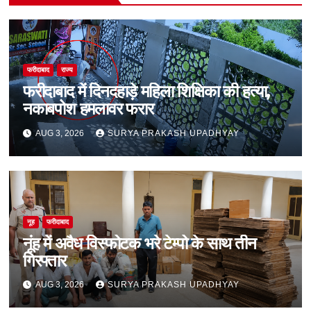
फरीदाबाद
राज्य
फरीदाबाद में दिनदहाड़े महिला शिक्षिका की हत्या,
नकाबपोश हमलावर फरार
AUG 3, 2026
SURYA PRAKASH UPADHYAY
नूह
फरीदाबाद
नूंह में अवैध विस्फोटक भरे टेम्पो के साथ तीन
गिरफ्तार
AUG 3, 2026
SURYA PRAKASH UPADHYAY