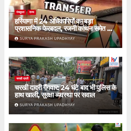
पंचकूला
राज्य
हरियाणा में 24 अधिकारियों का बड़ा
प्रशासनिक फेरबदल, रजनी कांथन समेत कई
वरिष्ठ IAS शामिल
SURYA PRAKASH UPADHYAY
चरखी दादरी
चरखी दादरी गैंगवार: 24 घंटे बाद भी पुलिस के
हाथ खाली, सुरक्षा व्यवस्था पर सवाल
SURYA PRAKASH UPADHYAY