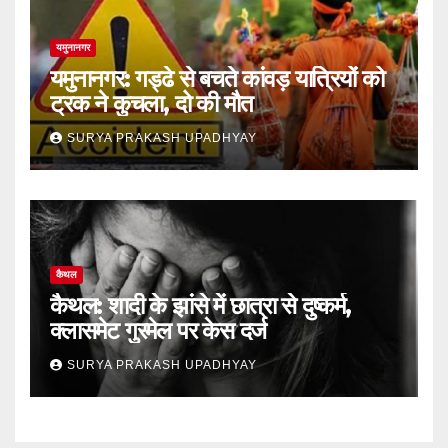
यमुनानगर
यमुनानगर: गड्ढे से बचते कांवड़ यात्रियों को
ट्रक ने कुचला, दो की मौत
SURYA PRAKASH UPADHYAY
कैथल
कैथल: शादी के झांसे में छात्रा से दुष्कर्म,
क्लासमेट गुरमेल पर केस दर्ज
SURYA PRAKASH UPADHYAY