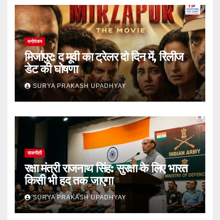
मनोरंजन
मिर्जापुर: द मूवी का ट्रेलर दो दिन में, रिलीज
डेट की घोषणा
SURYA PRAKASH UPADHYAY
राजनीती
रक्षा मंत्री राजनाथ सिंह: सुरक्षा के लिए भारत
किसी भी हद तक जाएगा
SURYA PRAKASH UPADHYAY