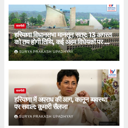
राजनीती
हरियाणा विधानसभा मानसून सत्र: 13 अगस्त
को तय होगी तिथि, कई अहम विधेयकों पर होगी
चर्चा
SURYA PRAKASH UPADHYAY
राजनीती
हरियाणा में अपराध की आग, कानून व्यवस्था
पर सवाल: कुमारी सैलजा
SURYA PRAKASH UPADHYAY