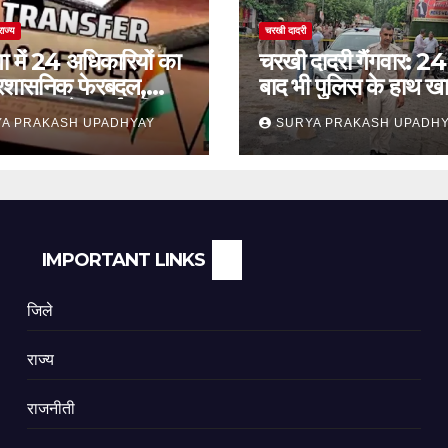
राज्य
चरखी दादरी
ा में 24 अधिकारियों का
चरखी दादरी गैंगवार: 24 
प्रशासनिक फेरबदल,
बाद भी पुलिस के हाथ खा
कांथन समेत कई वरिष्ठ
सुरक्षा व्यवस्था पर सवाल
A PRAKASH UPADHYAY
SURYA PRAKASH UPADH
ामिल
IMPORTANT LINKS
जिले
राज्य
राजनीती