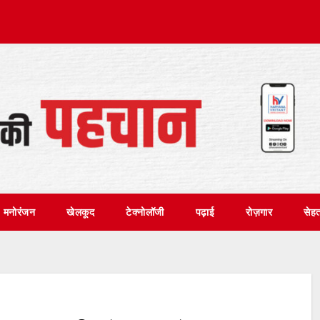
मनोरंजन
खेलकूद
टेक्नोलॉजी
पढ़ाई
रोज़गार
सेह