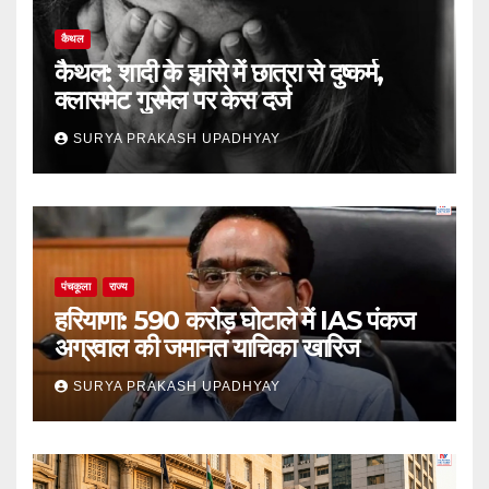
कैथल
कैथल: शादी के झांसे में छात्रा से दुष्कर्म,
क्लासमेट गुरमेल पर केस दर्ज
SURYA PRAKASH UPADHYAY
पंचकूला
राज्य
हरियाणा: 590 करोड़ घोटाले में IAS पंकज
अग्रवाल की जमानत याचिका खारिज
SURYA PRAKASH UPADHYAY