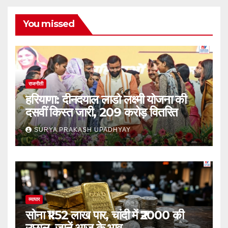
You missed
राजनीती
हरियाणा: दीनदयाल लाडो लक्ष्मी योजना की
दसवीं किस्त जारी, 209 करोड़ वितरित
SURYA PRAKASH UPADHYAY
व्यापार
सोना ₹1.52 लाख पार, चांदी में ₹2000 की
उछाल, जानें आज के भाव