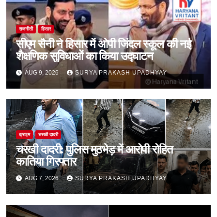
राजनीती
हिसार
सीएम सैनी ने हिसार में ओपी जिंदल स्कूल की नई
शैक्षणिक सुविधाओं का किया उद्घाटन
AUG 9, 2026
SURYA PRAKASH UPADHYAY
क्राइम
चरखी दादरी
चरखी दादरी: पुलिस मुठभेड़ में आरोपी रोहित
कातिया गिरफ्तार
AUG 7, 2026
SURYA PRAKASH UPADHYAY