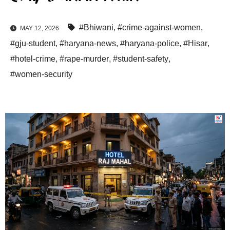
#Bhiwani
,
#crime-against-women
,
MAY 12, 2026
#gju-student
,
#haryana-news
,
#haryana-police
,
#Hisar
,
#hotel-crime
,
#rape-murder
,
#student-safety
,
#women-security