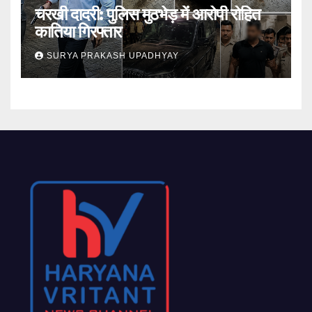
चरखी दादरी: पुलिस मुठभेड़ में आरोपी रोहित
कातिया गिरफ्तार
SURYA PRAKASH UPADHYAY