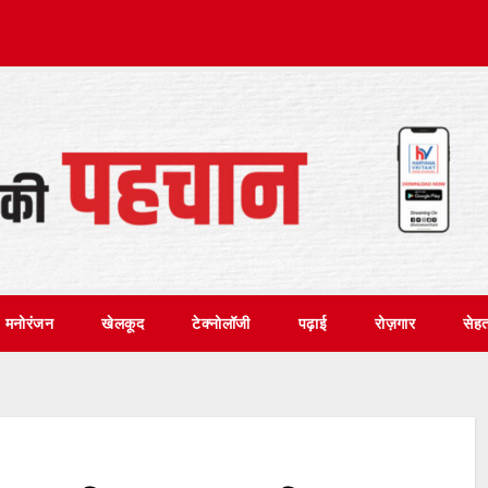
मनोरंजन
खेलकूद
टेक्नोलॉजी
पढ़ाई
रोज़गार
सेह