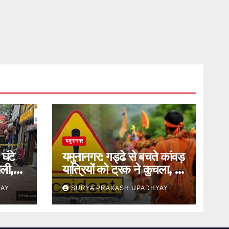
यमुनानगर
घंटे
यमुनानगर: गड्ढे से बचते कांवड़
ली,
यात्रियों को ट्रक ने कुचला, दो
की मौत
YAY
SURYA PRAKASH UPADHYAY