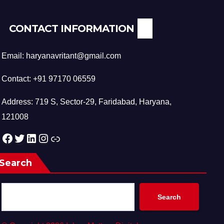
CONTACT INFORMATION
Email: haryanavritant@gmail.com
Contact: +91 97170 06559
Address: 719 S, Sector-29, Faridabad, Haryana,
121008
Facebook
Twitter
LinkedIn
Instagram
Link
Search
Search